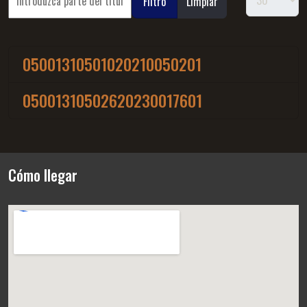
Filtro
Limpiar
05001310501020210050201
05001310502620230017601
Cómo llegar