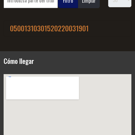
Filtro
Limpiar
05001310301520220031901
Cómo llegar