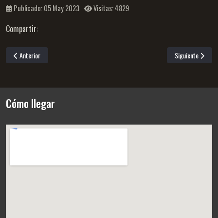
Publicado: 05 May 2023
Visitas: 4829
Compartir:
Artículo anterior: Secretaría sala de extinción de dominio
Artículo siguiente
Anterior
Siguiente
Cómo llegar