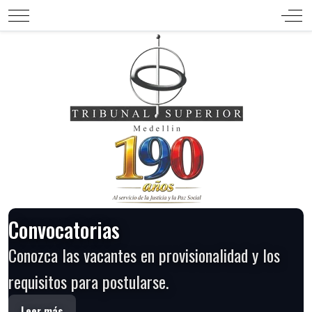
Mobile Menu Toggle
Off-
Convocatorias
Conozca las vacantes en provisionalidad y los
requisitos para postularse.
Leer más