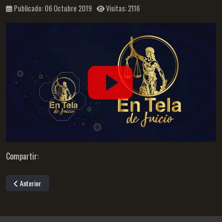
Publicado: 06 Octubre 2019
Visitas: 2116
Compartir:
Artículo anterior: En tela de juicio capítulo 1- Acceso a la justicia
Anterior